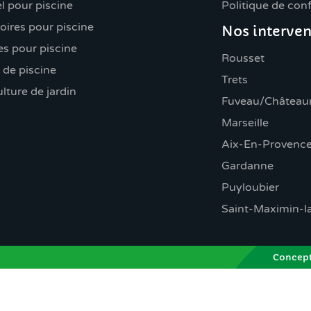
l pour piscine
Politique de conf
oires pour piscine
Nos interven
s pour piscine
Rousset
 de piscine
Trets
lture de jardin
Fuveau/Châteaun
Marseille
Aix-En-Provenc
Gardanne
Puyloubier
Saint-Maximin-l
Concept