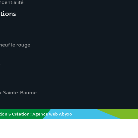
identialité
tions
euf le rouge
e
a-Sainte-Baume
ion & Création :
Agence web Abyxo