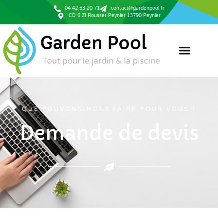
04 42 53 20 71
contact@gardenpool.fr
CD 6 ZI Rousset Peynier 13790 Peynier
QUE POUVONS-NOUS FAIRE POUR VOUS ?
Demande de devis