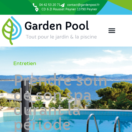
04 42 53 20 71
contact@gardenpool.fr
CD 6 ZI Rousset Peynier 13790 Peynier
Entretien
Prendre soin
de son spa
durant la
période