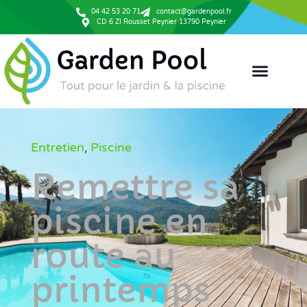
04 42 53 20 71
contact@gardenpool.fr
CD 6 ZI Rousset Peynier 13790 Peynier
Entretien
Piscine
,
Remettre sa
piscine en
route au
printemps