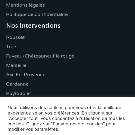
Mentions légales
Politique de confidentialité
Nos interventions
Rousset
Trets
Fuveau/Châteauneuf le rouge
Marseille
Aix-En-Provence
Gardanne
Puyloubier
Saint-Maximin-la-Sainte-Baume
Nous utilisons des cookies pour vous offrir la meilleure
expérience selon vos préférences. En cliquant sur
"Accepter tout" vous consentez à l'utilisation de tous les
© Garden Pool - Tous droits réservés 2021
cookies. Cliquez sur "Paramètres des cookies" pour
modifier vos paramètres.
Conception & Création :
Agence web Abyxo