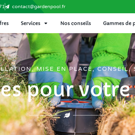
71
contact@gardenpool.fr
fres
Services
Nos conseils
Gammes de p
LLATION, MISE EN PLACE, CONSEIL, S
es pour votre