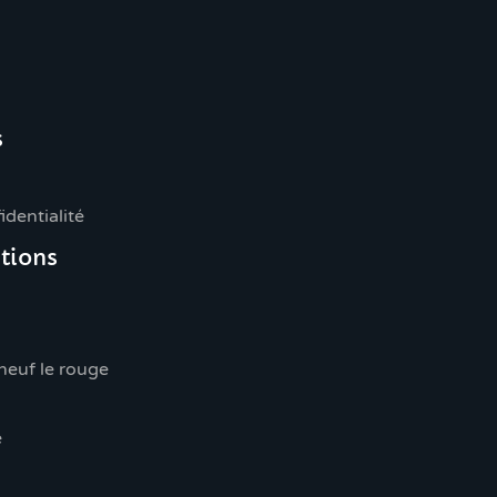
s
identialité
tions
euf le rouge
e