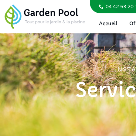
04 42 53 20 
Accueil
Of
INSTA
Servic