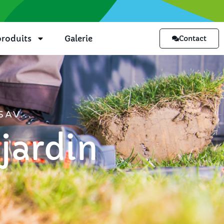
roduits
Galerie
Contact
AV...
 jardin